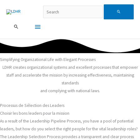
Aller
Recherche…
Menu
Search
au
contenu
principal
for:
Simplifying Organizational Life with Elegant Processes
LDHR creates organizational systems and excellent processes that empower
staff and accelerate the mission by increasing effectiveness, maintaining
standards
and complying with national laws.
Processus de Sélection des Leaders
Choisir les bons leaders pour la mission
As a result of the Leadership Pipeline Process, you have a pool of potential
leaders, but how do you select the right people for the vital leadership roles?
The Leadership Selection Process provides a transparent and clear process